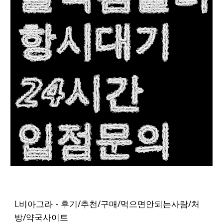
L
비아그라 - 후기/추천/구매/먹으면안되는사람/처
방/약국사이트