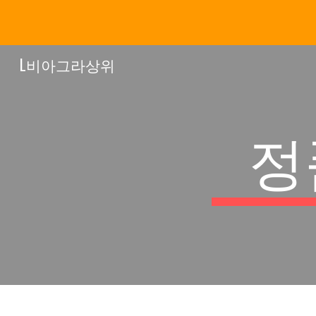
Sk
L비아그라상위
정