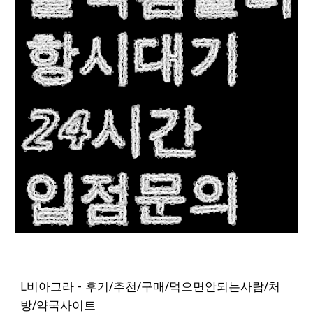
L
비아그라 - 후기/추천/구매/먹으면안되는사람/처
방/약국사이트