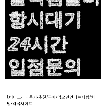
L
비아그라 - 후기/추천/구매/먹으면안되는사람/처
방/약국사이트