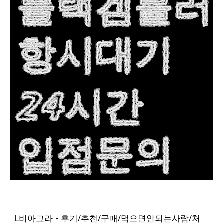
L
비아그라 - 후기/추천/구매/먹으면안되는사람/처